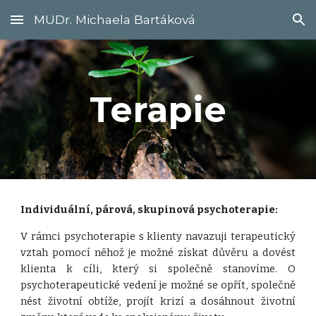
MUDr. Michaela Bartáková
Skip to main content
Skip to navigation
Terapie
Individuální, párová, skupinová psychoterapie:
V rámci psychoterapie s klienty navazuji terapeutický
vztah pomocí něhož je možné získat důvěru a dovést
klienta k cíli, který si společně stanovíme. O
psychoterapeutické vedení je možné se opřít, společně
nést životní obtíže, projít krizí a dosáhnout životní