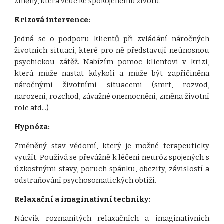
změny, která vede ke spokojenému životu.
Krizová intervence:
Jedná se o podporu klientů při zvládání náročných
životních situací, které pro ně představují neúnosnou
psychickou zátěž. Nabízím pomoc klientovi v krizi,
která může nastat kdykoli a může být zapříčiněna
náročnými životními situacemi (smrt, rozvod,
narození, rozchod, závažné onemocnění, změna životní
role atd...)
Hypnóza:
Změněný stav vědomí, který je možné terapeuticky
využít. Používá se převážně k léčení neuróz spojených s
úzkostnými stavy, poruch spánku, obezity, závislostí a
odstraňování psychosomatických obtíží.
Relaxační a imaginativní techniky:
Nácvik rozmanitých relaxačních a imaginativních